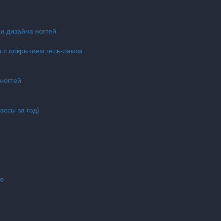
и дизайна ногтей
х
 с покрытием гель-лаком
ногтей
лассы за год)
ию