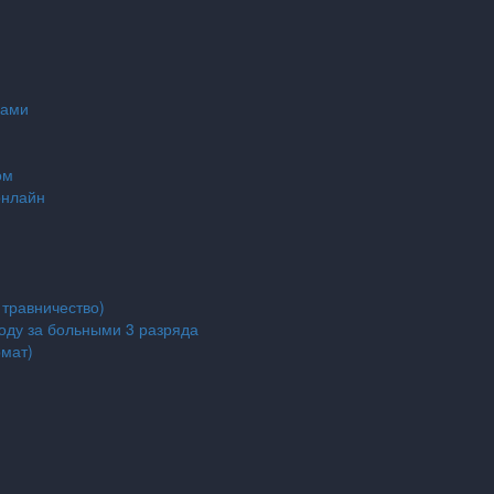
сами
ом
онлайн
 травничество)
оду за больными 3 разряда
мат)