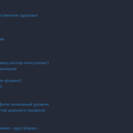
ественное здоровье
кве
авец-кассир-консультант)
сканером
йн-формат)
e)
филя начальный уровень
тов широкого профиля
ования «душ Шарко»