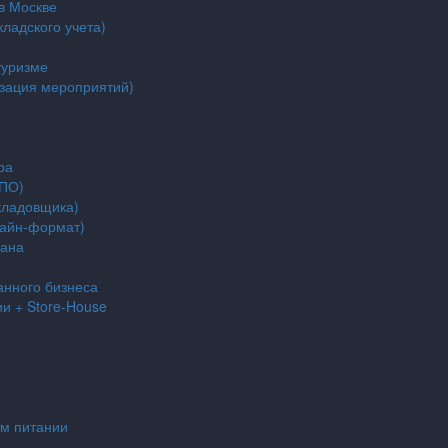
в Москве
кладского учета)
туризме
изация мероприятий)
ра
ДПО)
(кладовщика)
лайн-формат)
рана
анного бизнеса
и + Store-House
ом питании