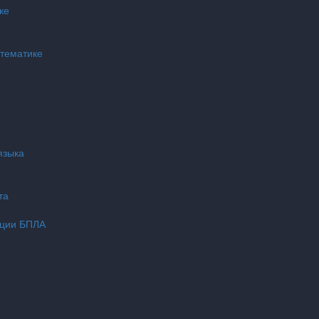
ке
атематике
языка
та
ации БПЛА