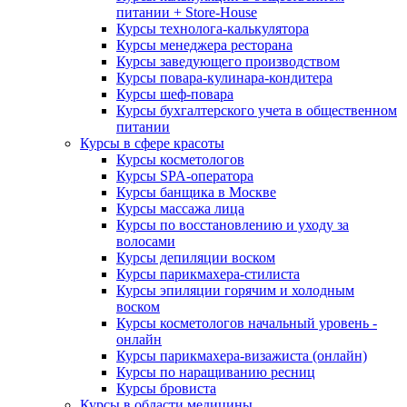
питании + Store-House
Курсы технолога-калькулятора
Курсы менеджера ресторана
Курсы заведующего производством
Курсы повара-кулинара-кондитера
Курсы шеф-повара
Курсы бухгалтерского учета в общественном
питании
Курсы в сфере красоты
Курсы косметологов
Курсы SPA-оператора
Курсы банщика в Москве
Курсы массажа лица
Курсы по восстановлению и уходу за
волосами
Курсы депиляции воском
Курсы парикмахера-стилиста
Курсы эпиляции горячим и холодным
воском
Курсы косметологов начальный уровень -
онлайн
Курсы парикмахера-визажиста (онлайн)
Курсы по наращиванию ресниц
Курсы бровиста
Курсы в области медицины