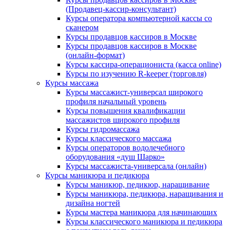
(Продавец-кассир-консультант)
Курсы оператора компьютерной кассы со
сканером
Курсы продавцов кассиров в Москве
Курсы продавцов кассиров в Москве
(онлайн-формат)
Курсы кассира-операциониста (касса online)
Курсы по изучению R-keeper (торговля)
Курсы массажа
Курсы массажист-универсал широкого
профиля начальный уровень
Курсы повышения квалификации
массажистов широкого профиля
Курсы гидромассажа
Курсы классического массажа
Курсы операторов водолечебного
оборудования «душ Шарко»
Курсы массажиста-универсала (онлайн)
Курсы маникюра и педикюра
Курсы маникюр, педикюр, наращивание
Курсы маникюра, педикюра, наращивания и
дизайна ногтей
Курсы мастера маникюра для начинающих
Курсы классического маникюра и педикюра