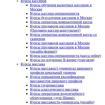
Курсы кассиров
Курсы обучения валютных кассиров в
Москве
Курсы кассира-операциониста
Курсы бухгалтеров кассиров в Москве
Курсы оператора компьютерной кассы
Курсы продавцов кассиров в Москве
(Продавец-кассир-консультант)
Курсы оператора компьютерной кассы со
сканером
Курсы продавцов кассиров в Москве
Курсы продавцов кассиров в Москве
(онлайн-формат)
Курсы кассира-операциониста (касса online)
Курсы по изучению R-keeper (торговля)
Курсы массажа
Курсы массажист-универсал широкого
профиля начальный уровень
Курсы повышения квалификации
массажистов широкого профиля
Курсы гидромассажа
Курсы классического массажа
Курсы операторов водолечебного
оборудования «душ Шарко»
Курсы массажиста-универсала (онлайн)